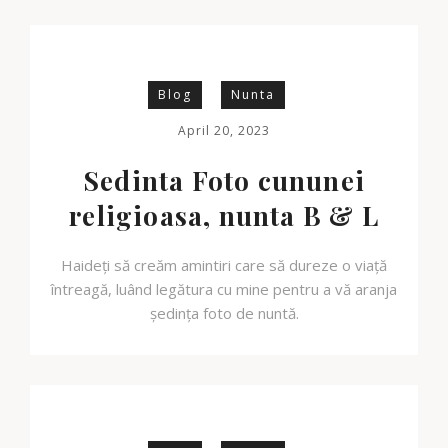
Blog
Nunta
April 20, 2023
Sedinta Foto cununei
religioasa, nunta B & L
Haideți să creăm amintiri care să dureze o viață
întreagă, luând legătura cu mine pentru a vă aranja
ședința foto de nuntă.