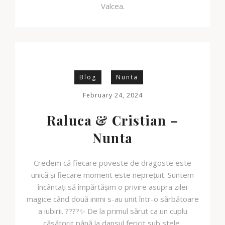
Valcea.
Blog
Nunta
February 24, 2024
Raluca & Cristian –
Nunta
Credem că fiecare poveste de dragoste este
unică și fiecare moment este neprețuit. Suntem
încântați să împărtășim o privire asupra zilei
magice când două inimi s-au unit într-o sărbătoare
a iubirii. ????✨ De la primul sărut ca un cuplu
căsătorit până la dansul fericit sub stele,