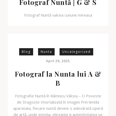
Fotograf Nuntă | G & S
Fotograf Nuntă valcea cunune mireasa
Blog
Nunta
Uncategorized
April 29, 2025
Fotograf la Nunta lui A &
B
Fotografie Nuntă în Râmnicu Vâlcea – O Poveste
de Dragoste Imortalizată în Imagini Prin lentila
aparatului, fiecare nuntă devine o adevărată operă
de artă, unde emoția, eleganța și autenticitatea se