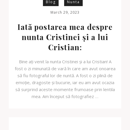
Blog
Nunta
March 29, 2023
Iată postarea mea despre
nunta Cristinei și a lui
Cristian:
Bine ați venit la nunta Cristinei și a lui Cristian! A
fost o zi minunată de vară în care am avut onoarea
să fiu fotograful lor de nuntă. A fost o zi plină de
emoție, dragoste și bucurie, iar eu am avut ocazia
să surprind aceste momente frumoase prin lentila
mea. Am început să fotografiez …