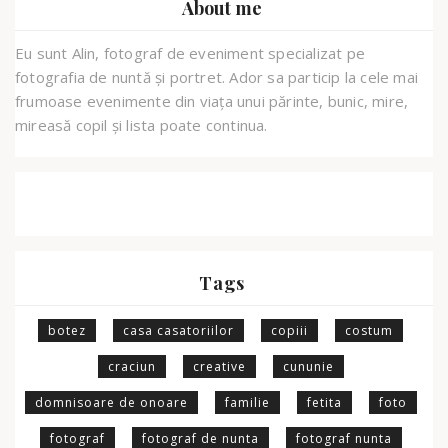
About me
Eu sunt Alin, fotograf de eveniment specializat pe
fotografia de nuntă și portret. Ador sa particip la cele mai
frumoase evenimente din viața unui părinte, bunic, mire,
mireasă copil și lista poate continua.
Tags
botez
casa casatoriilor
copiii
costum
craciun
creative
cununie
domnisoare de onoare
familie
fetita
foto
fotograf
fotograf de nunta
fotograf nunta