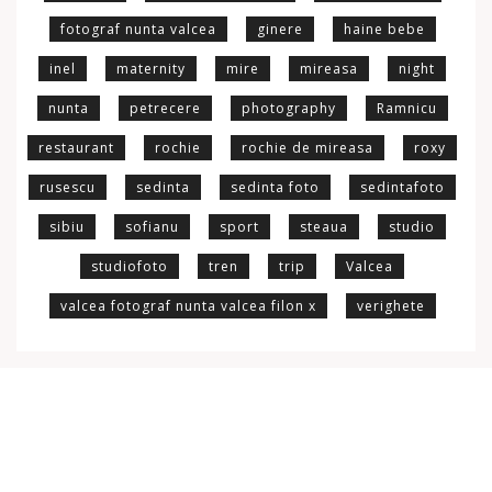
fotograf nunta valcea
ginere
haine bebe
inel
maternity
mire
mireasa
night
nunta
petrecere
photography
Ramnicu
restaurant
rochie
rochie de mireasa
roxy
rusescu
sedinta
sedinta foto
sedintafoto
sibiu
sofianu
sport
steaua
studio
studiofoto
tren
trip
Valcea
valcea fotograf nunta valcea filon x
verighete