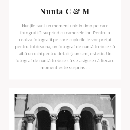
Nunta C & M
Nunțile sunt un moment unic în timp pe care
fotografii îl surprind cu camerele lor. Pentru a
realiza fotografii pe care cuplurile le vor prețui
pentru totdeauna, un fotograf de nuntă trebuie să
aibă un ochi pentru detalii și un simț estetic. Un
fotograf de nuntă trebuie să se asigure că fiecare
moment este surprins …