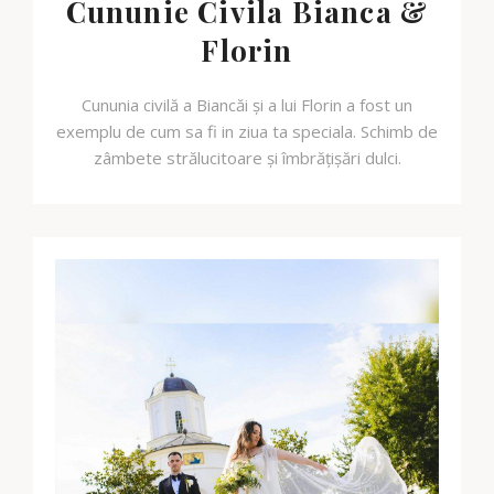
Cununie Civila Bianca &
Florin
Cununia civilă a Biancăi și a lui Florin a fost un
exemplu de cum sa fi in ziua ta speciala. Schimb de
zâmbete strălucitoare și îmbrățișări dulci.