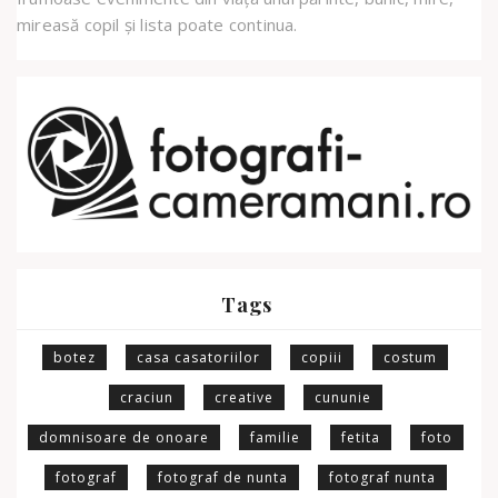
mireasă copil și lista poate continua.
Tags
botez
casa casatoriilor
copiii
costum
craciun
creative
cununie
domnisoare de onoare
familie
fetita
foto
fotograf
fotograf de nunta
fotograf nunta