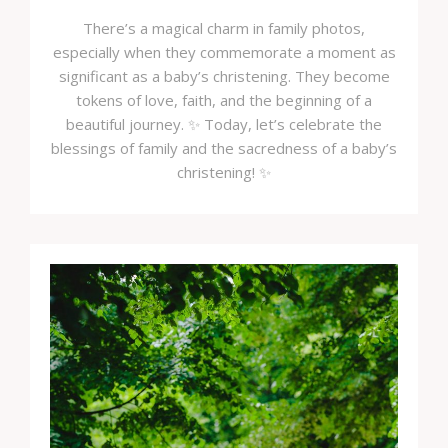
There’s a magical charm in family photos,
especially when they commemorate a moment as
significant as a baby’s christening. They become
tokens of love, faith, and the beginning of a
beautiful journey. ✨ Today, let’s celebrate the
blessings of family and the sacredness of a baby’s
christening! ✨