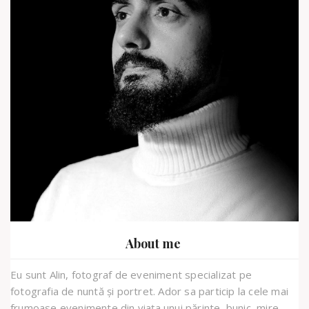
About me
Eu sunt Alin, fotograf de eveniment specializat pe
fotografia de nuntă și portret. Ador sa particip la cele mai
frumoase evenimente din viața unui părinte, bunic, mire,