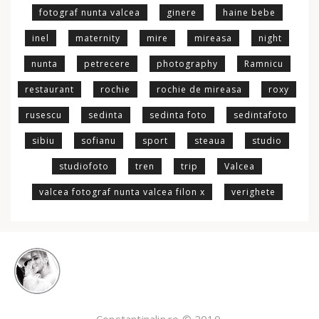
fotograf nunta valcea
ginere
haine bebe
inel
maternity
mire
mireasa
night
nunta
petrecere
photography
Ramnicu
restaurant
rochie
rochie de mireasa
roxy
rusescu
sedinta
sedinta foto
sedintafoto
sibiu
sofianu
sport
steaua
studio
studiofoto
tren
trip
Valcea
valcea fotograf nunta valcea filon x
verighete