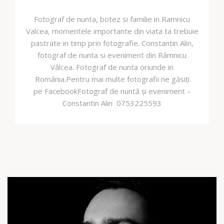
Fotograf de nunta, botez si familie in Ramnicu
Valcea, momentele importante din viata ta trebuie
pastrate in timp prin fotografie. Constantin Alin,
fotograf de nunta si eveniment din Râmnicu
Vâlcea. Fotograf de nunta oriunde in
România.Pentru mai multe fotografii ne găsiți
pe FacebookFotograf de nuntă și eveniment –
Constantin Alin 0753225593