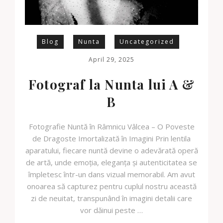
Blog
Nunta
Uncategorized
April 29, 2025
Fotograf la Nunta lui A &
B
Fotografie Nuntă în Râmnicu Vâlcea – O Poveste
de Dragoste Imortalizată în Imagini Prin lentila
aparatului, fiecare nuntă devine o adevărată operă
de artă, unde emoția, eleganța și autenticitatea se
împletesc într-un dans vizual memorabil. Am avut
onoarea să capturez pentru cuplul nostru această
zi de neuitat, transpunând în imagini detalii care
vor dăinui peste …