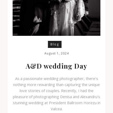
Blog
August 1, 2024
A&D wedding Day
As a passionate wedding photographer, there’s
nothing more rewarding than capturing the unique
love stories of couples. Recently, I had the
pleasure of photographing Denisa and Alexandru’s
stunning wedding at President Ballroom Horezu in
Valcea.