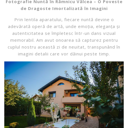
Fotografie Nuntă în Râmnicu Vâlcea – O Poveste
de Dragoste Imortalizată în Imagini
Prin lentila aparatului, fiecare nuntă devine o
adevărată operă de artă, unde emoția, eleganța și
autenticitatea se împletesc într-un dans vizual
memorabil. Am avut onoarea să capturez pentru
cuplul nostru această zi de neuitat, transpunând în
imagini detalii care vor dăinui peste timp.