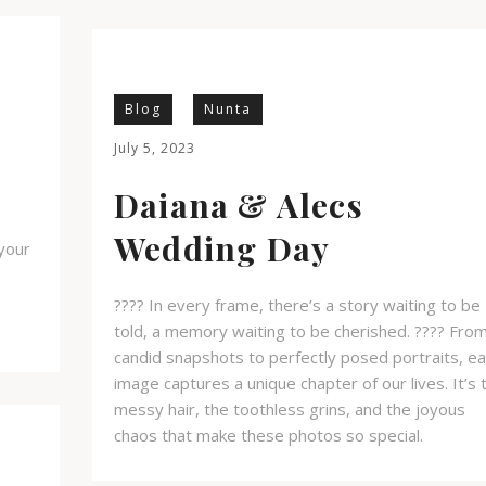
Blog
Nunta
July 5, 2023
Daiana & Alecs
Wedding Day
your
???? In every frame, there’s a story waiting to be
told, a memory waiting to be cherished. ???? Fro
candid snapshots to perfectly posed portraits, e
image captures a unique chapter of our lives. It’s 
messy hair, the toothless grins, and the joyous
chaos that make these photos so special.