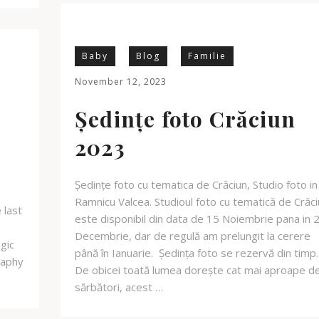
Baby
Blog
Familie
November 12, 2023
Ședințe foto Crăciun
2023
Ședințe foto cu tematica de Crăciun, Studio foto in
Ramnicu Valcea. Studioul foto cu tematică de Crăc
 last
este disponibil din data de 15 Noiembrie pana in 
Decembrie, dar de regulă am prelungit la cerere
gic
până în Ianuarie. Ședința foto se rezervă din timp.
raphy
De obicei toată lumea dorește cat mai aproape d
sărbători, acest …