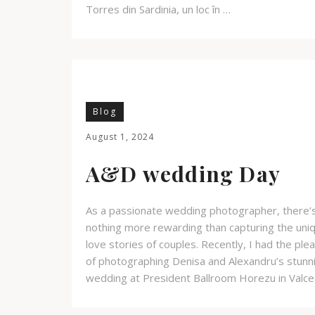
Torres din Sardinia, un loc în …
Blog
August 1, 2024
A&D wedding Day
As a passionate wedding photographer, there’
nothing more rewarding than capturing the uni
love stories of couples. Recently, I had the ple
of photographing Denisa and Alexandru’s stunn
wedding at President Ballroom Horezu in Valce