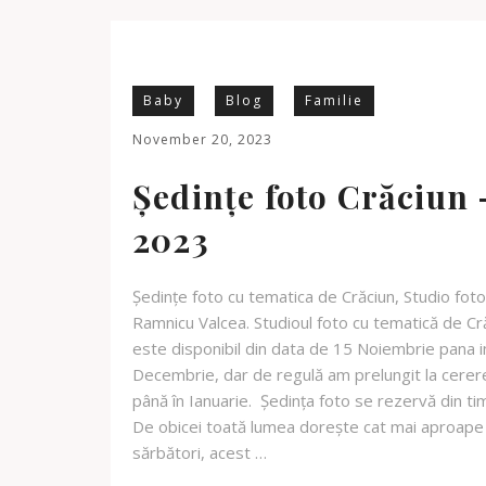
Baby
Blog
Familie
November 20, 2023
Ședințe foto Crăciun 
2023
Ședințe foto cu tematica de Crăciun, Studio foto
Ramnicu Valcea. Studioul foto cu tematică de Cr
este disponibil din data de 15 Noiembrie pana i
Decembrie, dar de regulă am prelungit la cerer
până în Ianuarie. Ședința foto se rezervă din ti
De obicei toată lumea dorește cat mai aproape
sărbători, acest …