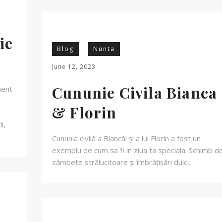
ie
Blog
Nunta
June 12, 2023
Cununie Civila Bianca
ment
& Florin
i,
Cununia civilă a Biancăi și a lui Florin a fost un
exemplu de cum sa fi in ziua ta speciala. Schimb d
zâmbete strălucitoare și îmbrățișări dulci.