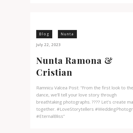
Blog
Nunta
July 22, 2023
Nunta Ramona &
Cristian
Ramnicu Valcea Post: “From the first look to the
dance, we’ll tell your love story through
breathtaking photographs. ???? Let’s create ma
together. #LoveStorytellers #WeddingPhotog
#EternalBliss”