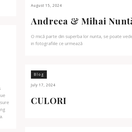
August 15, 2024
Andreea & Mihai Nunt
O mică parte din superba lor nunta, se poate ved
in fotografiile ce urmează
Blog
July 17, 2024
s
que
CULORI
asure
ing
a.