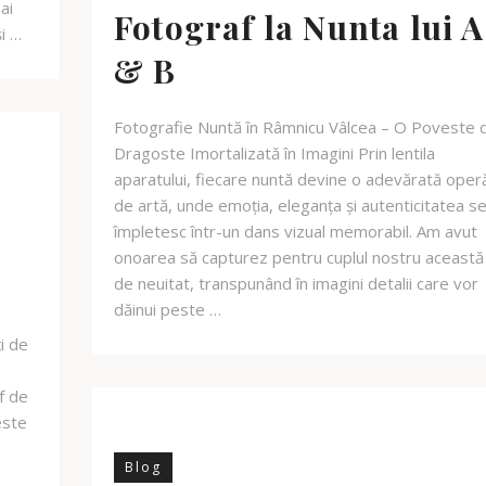
ai
Fotograf la Nunta lui A
i …
& B
Fotografie Nuntă în Râmnicu Vâlcea – O Poveste 
Dragoste Imortalizată în Imagini Prin lentila
aparatului, fiecare nuntă devine o adevărată oper
de artă, unde emoția, eleganța și autenticitatea s
împletesc într-un dans vizual memorabil. Am avut
onoarea să capturez pentru cuplul nostru această 
de neuitat, transpunând în imagini detalii care vor
dăinui peste …
i de
f de
este
a
Blog