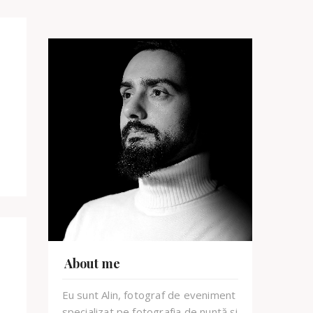
About me
Eu sunt Alin, fotograf de eveniment
specializat pe fotografia de nuntă și