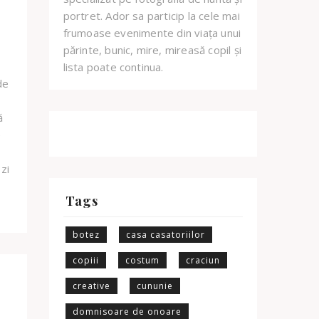
portret. Ador sa particip la cele mai
frumoase evenimente din viața unui
părinte, bunic, mire, mireasă copil și
lista poate continua.
de
ă
e
zi
Tags
botez
casa casatoriilor
copiii
costum
craciun
creative
cununie
domnisoare de onoare