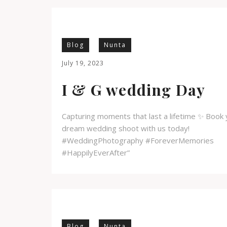
Blog
Nunta
July 19, 2023
I & G wedding Day
Capturing moments that last a lifetime ✨ Book 
dream wedding shoot with us today!
#WeddingPhotography #ForeverMemories
#HappilyEverAfter”
Blog
Nunta