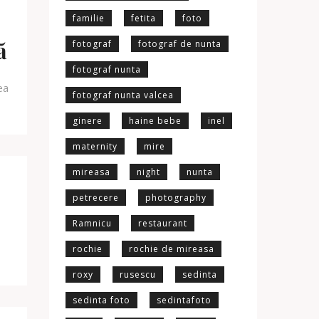
familie
fetita
foto
ă
fotograf
fotograf de nunta
fotograf nunta
ea
fotograf nunta valcea
ginere
haine bebe
inel
maternity
mire
mireasa
night
nunta
petrecere
photography
Ramnicu
restaurant
rochie
rochie de mireasa
roxy
rusescu
sedinta
sedinta foto
sedintafoto