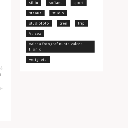
sibiu
sofianu
sport
steaua
studio
studiofoto
tren
trip
Valcea
valcea fotograf nunta valcea
filon x
verighete
că
i
?✨