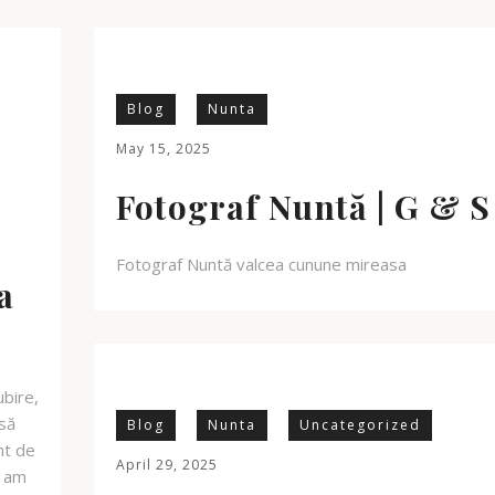
Blog
Nunta
May 15, 2025
Fotograf Nuntă | G & S
Fotograf Nuntă valcea cunune mireasa
a
ubire,
 să
Blog
Nunta
Uncategorized
nt de
April 29, 2025
, am