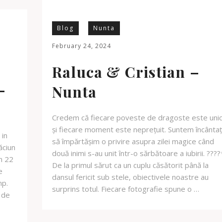
Blog
Nunta
February 24, 2024
Raluca & Cristian –
–
Nunta
Credem că fiecare poveste de dragoste este uni
și fiecare moment este neprețuit. Suntem încântaț
 in
să împărtășim o privire asupra zilei magice când
ăciun
două inimi s-au unit într-o sărbătoare a iubirii. ???
n 22
De la primul sărut ca un cuplu căsătorit până la
e
dansul fericit sub stele, obiectivele noastre au
mp.
surprins totul. Fiecare fotografie spune o …
 de