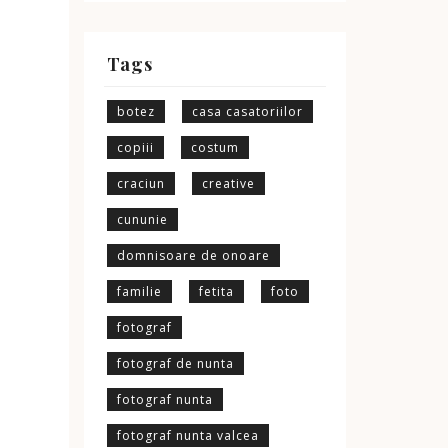
Tags
botez
casa casatoriilor
copiii
costum
craciun
creative
cununie
domnisoare de onoare
familie
fetita
foto
fotograf
fotograf de nunta
fotograf nunta
fotograf nunta valcea