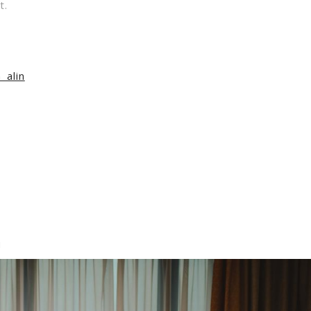
t.
_alin
i