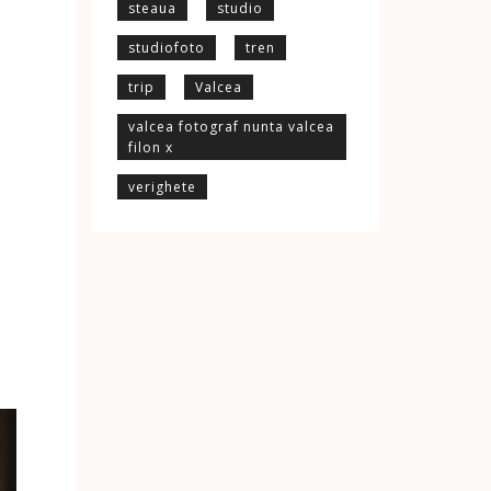
steaua
studio
studiofoto
tren
trip
Valcea
valcea fotograf nunta valcea
filon x
verighete