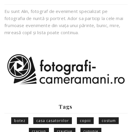
Eu sunt Alin, fotograf de eveniment specializat pe
fotografia de nuntă și portret. Ador sa particip la cele mai
frumoase evenimente din viața unui părinte, bunic, mire,
mireasă copil și lista poate continua.
Tags
botez
casa casatoriilor
copiii
costum
craciun
creative
cununie