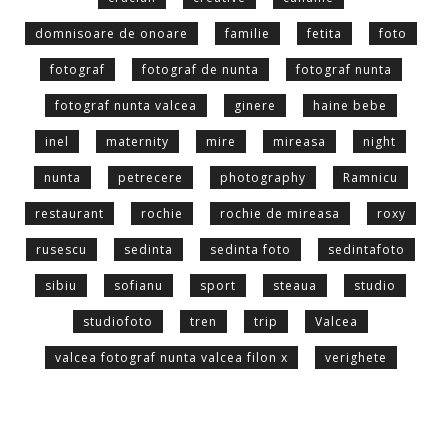
domnisoare de onoare
familie
fetita
foto
fotograf
fotograf de nunta
fotograf nunta
fotograf nunta valcea
ginere
haine bebe
inel
maternity
mire
mireasa
night
nunta
petrecere
photography
Ramnicu
restaurant
rochie
rochie de mireasa
roxy
rusescu
sedinta
sedinta foto
sedintafoto
sibiu
sofianu
sport
steaua
studio
studiofoto
tren
trip
Valcea
valcea fotograf nunta valcea filon x
verighete