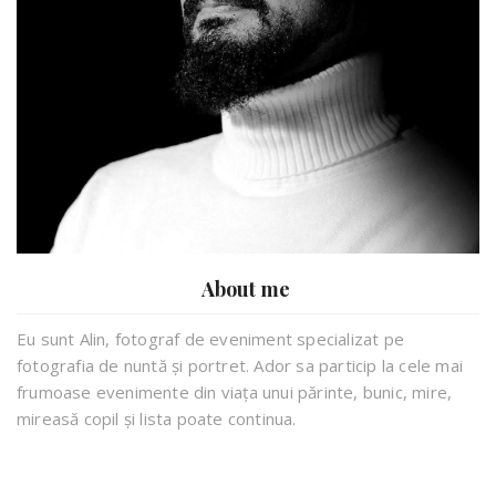
About me
Eu sunt Alin, fotograf de eveniment specializat pe
fotografia de nuntă și portret. Ador sa particip la cele mai
frumoase evenimente din viața unui părinte, bunic, mire,
mireasă copil și lista poate continua.