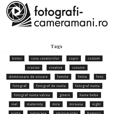
Tags
botez
casa casatoriilor
copiii
costum
craciun
creative
cununie
domnisoare de onoare
familie
fetita
foto
fotograf
fotograf de nunta
fotograf nunta
fotograf nunta valcea
ginere
haine bebe
inel
maternity
mire
mireasa
night
nunta
petrecere
photography
Ramnicu